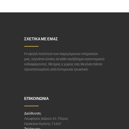
ΣΧΕΤΙΚΑ ΜΕ ΕΜΑΣ
Η υψηλή ποιότητα των παρεχόμενων υπηρεσιών
μας, εγγυάται λύσεις σε κάθε πρόβλημα υγειονομικού
ενδιαφέροντος. Με έμας ο χώρος σας θα είναι πάντα
προστατευμένος από έντομα και τρωκτικά.
ΕΠΙΚΟΙΝΩΝΙΑ
Διεύθυνση:
Λεωφόρος Ικάρου 35, Πόρος
Ηράκλειο Κρήτης 71307
Τηλέφωνο: