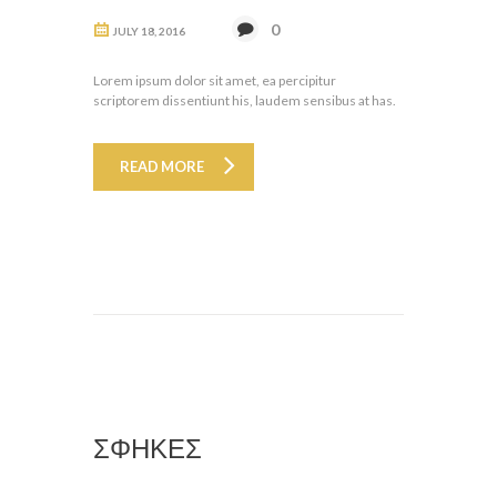
0
JULY 18, 2016
Lorem ipsum dolor sit amet, ea percipitur
scriptorem dissentiunt his, laudem sensibus at has.
READ MORE
ΣΦΗΚΕΣ