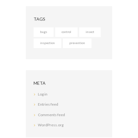
TAGS
bugs
control
insect
inspection
prevention
META
Log in
Entries feed
Comments feed
WordPress.org