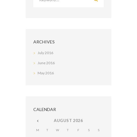
ARCHIVES
July
2016
June
2016
May
2016
CALENDAR
AUGUST
2026
M
T
W
T
F
S
S